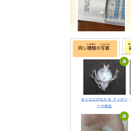
セミエビのなかま フィロソ
ーマ幼生