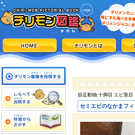
節足動物 十脚目 エビ亜目
セミエビのなかまフィ