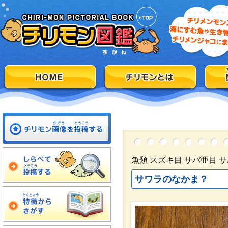
魚類 スズキ目 サバ亜目 
サワラのなかま？