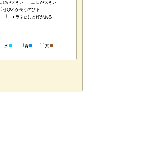
頭が大きい
目が大きい
せびれが長くのびる
エラぶたにとげがある
水
青
茶