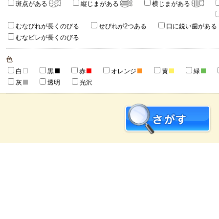
斑点がある
縦じまがある
横じまがある
むなびれが長くのびる
せびれが2つある
口に鋭い歯がある
むなビレが長くのびる
色
白
黒
赤
オレンジ
黄
緑
灰
透明
光沢