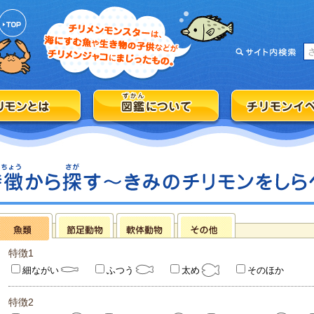
特徴1
細ながい
ふつう
太め
そのほか
特徴2