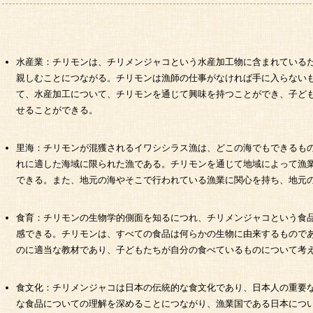
水産業：チリモンは、チリメンジャコという水産加工物に含まれている
親しむことにつながる。チリモンは漁師の仕事がなければ手に入らない
て、水産加工について、チリモンを通じて興味を持つことができ、子ど
せることができる。
里海：チリモンが混獲されるイワシシラス漁は、どこの海でもできるも
れに適した海域に限られた漁である。チリモンを通じて地域によって漁
できる。また、地元の海やそこで行われている漁業に関心を持ち、地元
食育：チリモンの生物学的側面を知るにつれ、チリメンジャコという食
感できる。チリモンは、すべての食品は何らかの生物に由来するもので
のに適当な教材であり、子どもたちが自分の食べているものについて考
食文化：チリメンジャコは日本の伝統的な食文化であり、日本人の重要
な食品についての理解を深めることにつながり、漁業国である日本につ