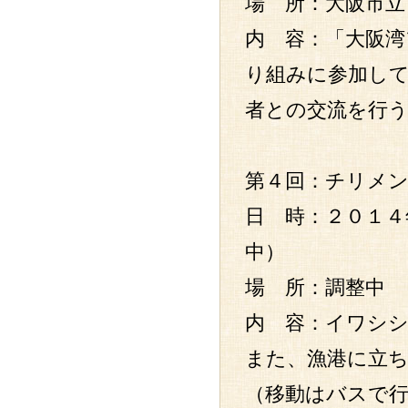
場 所：大阪市立
内 容：「大阪
り組みに参加し
者との交流を行
第４回：チリメン
日 時：２０１４
中）
場 所：調整中
内 容：イワシ
また、漁港に立
（移動はバスで