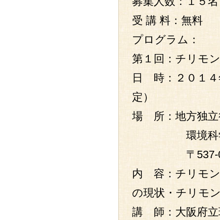
募集人数：１５名
受 講 料：無料
プログラム：
第１回：チリモ
日 時：２０１４
定）
場 所：地方独立
環境科学セ
〒537-002
内 容：チリモ
の現状・チリモ
講 師：大阪府立