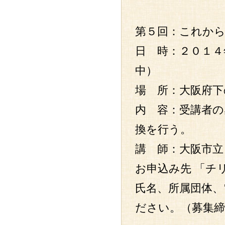
第５回：これか
日 時：２０１４
中）
場 所：大阪府下
内 容：受講者
換を行う。
講 師：大阪市立
お申込み先 「チ
氏名、所属団体
ださい。（募集締切