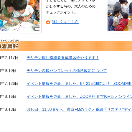
がしをする時の、大人のための
チェックポイント。
詳しくはこちら
26年2月17日
チリモン探し指導者養成講習会やります！
24年9月9日
チリモン図鑑パンフレットの価格改定について
24年7月26日
イベント情報を更新しました。8月21日19時より ZOOM
20年8月6日
イベント情報を更新しました。ZOOM利用で第三回オンライ
20年8月3日
8月6日 11:30頃から、東京FMのラジオ番組「サステナ*