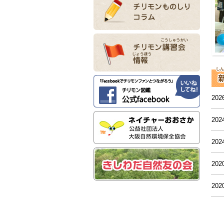
20
20
20
20
20