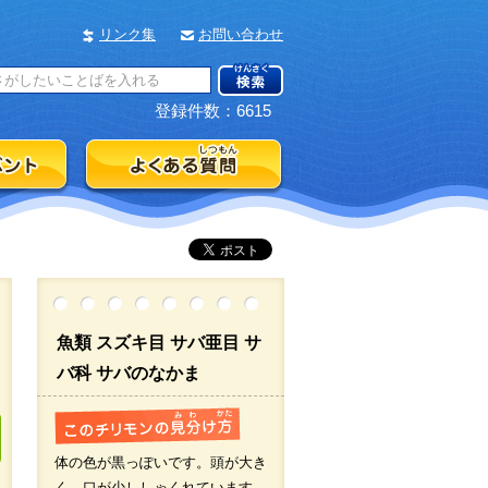
リンク集
お問い合わせ
登録件数：6615
魚類 スズキ目 サバ亜目 サ
バ科 サバのなかま
体の色が黒っぽいです。頭が大き
く、口が少ししゃくれています。