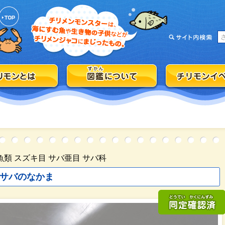
魚類 スズキ目 サバ亜目 サバ科
サバのなかま