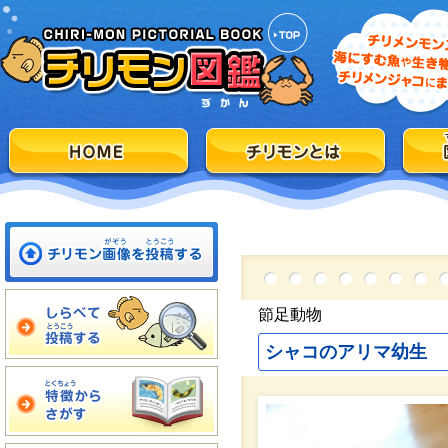
節足動物
シャコのアリマ幼生