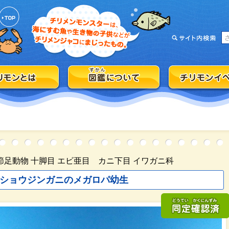
節足動物 十脚目 エビ亜目 カニ下目 イワガニ科
ショウジンガニのメガロパ幼生