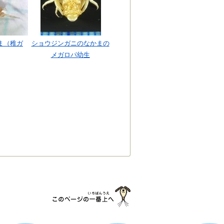
ま（稚ガ
ショウジンガニのなかまの
メガロパ幼生