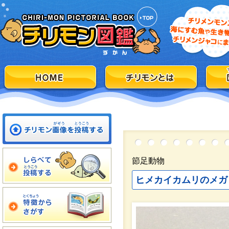
節足動物
ヒメカイカムリのメガ