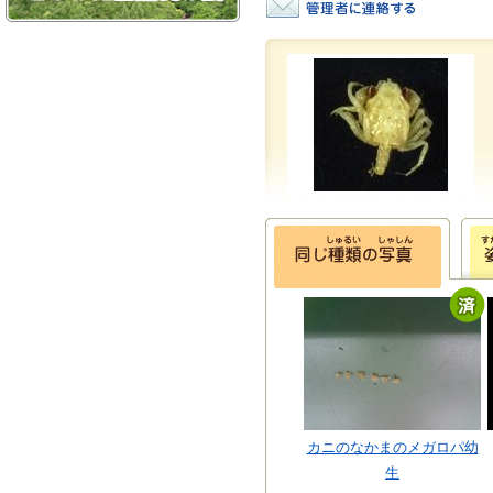
カニのなかまのメガロパ幼
生