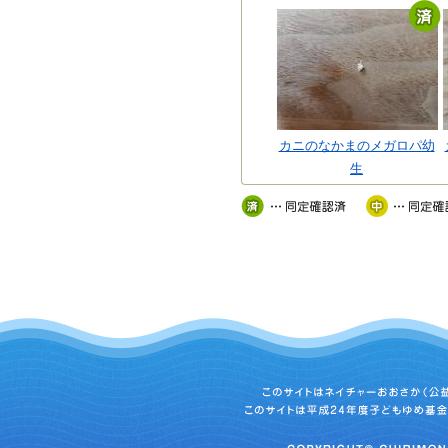
カニのなかまのメガロパ幼
生