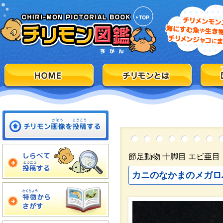
節足動物 十脚目 エビ亜目
カニのなかまのメガロ