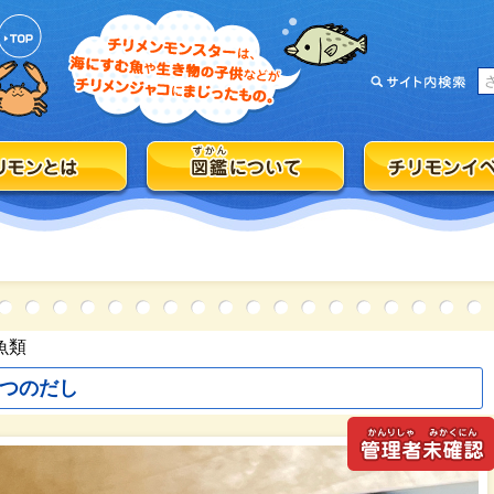
魚類
つのだし