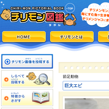
節足動物
巨大エビ