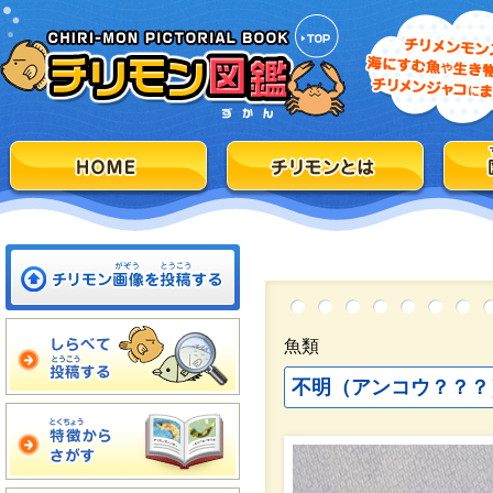
魚類
不明（アンコウ？？？