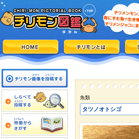
魚類
タツノオトシゴ