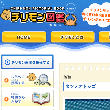
魚類
タツノオトシゴ