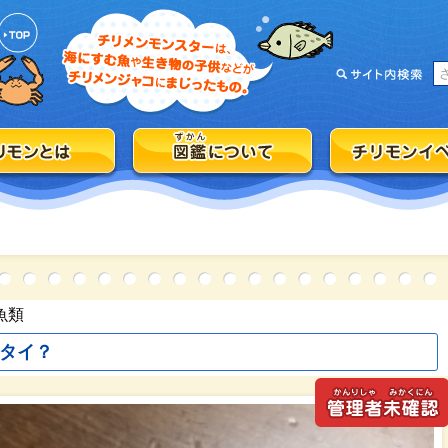
魚類
タイ？