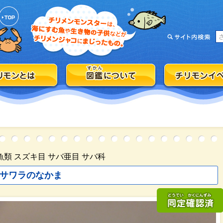
魚類 スズキ目 サバ亜目 サバ科
サワラのなかま