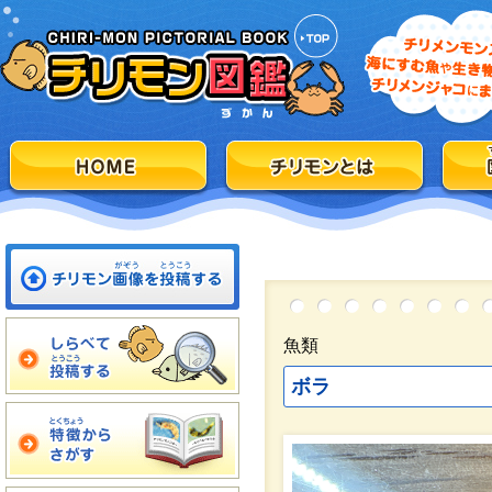
魚類
ボラ