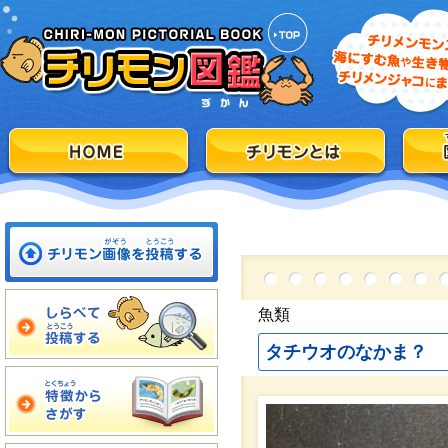
魚類
タチウオのなかま？