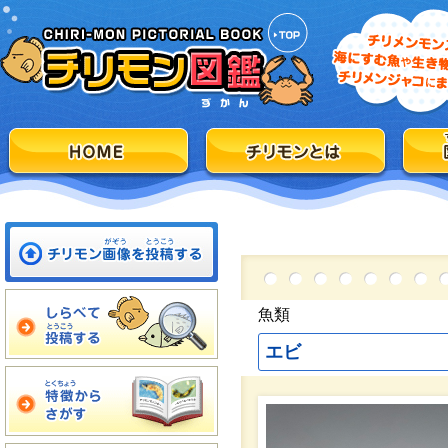
魚類
エビ