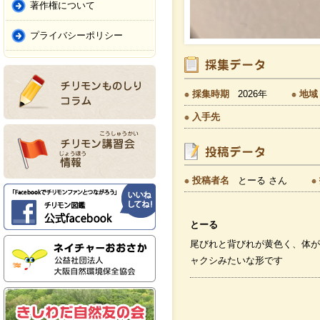
著作権について
プライバシーポリシー
採集時期
2026年
地域
入手先
投稿者名
とーる さん
とーる
尾びれと背びれが黄色く、体が
ャクシみたいな形です