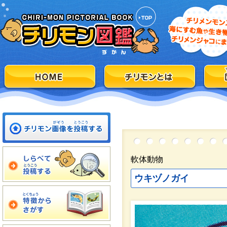
軟体動物
ウキヅノガイ