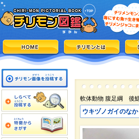
軟体動物 腹足綱 後
ウキヅノガイのなか