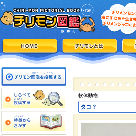
軟体動物
タコ？