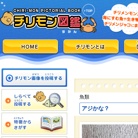
魚類
アジかな？