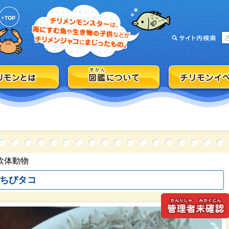
軟体動物
ちびタコ