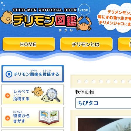
軟体動物
ちびタコ