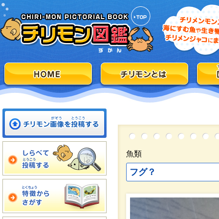
魚類
フグ？