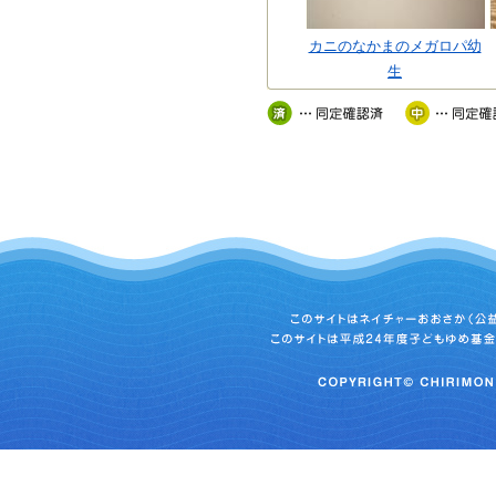
カニのなかまのメガロパ幼
生