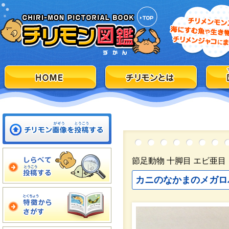
節足動物 十脚目 エビ亜
カニのなかまのメガロ