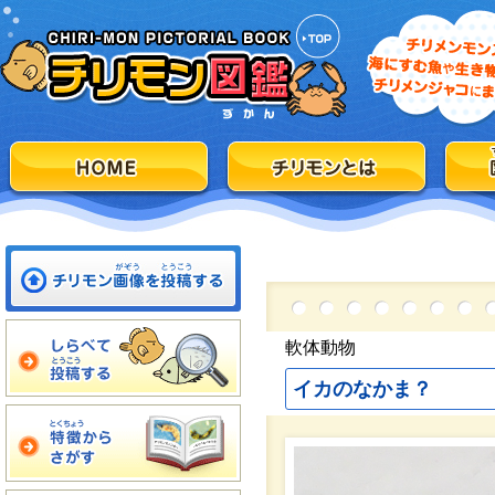
軟体動物
イカのなかま？