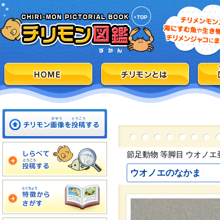
節足動物 等脚目 ウオノエ
ウオノエのなかま