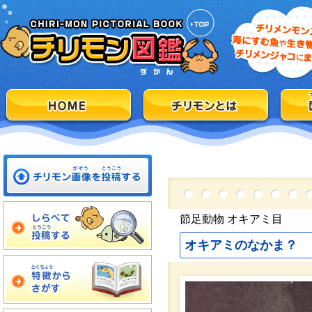
節足動物 オキアミ目
オキアミのなかま？