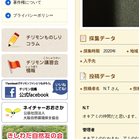
著作権について
プライバシーポリシー
採集時期
2020年
地域
入手先
投稿者名
N.T さん
投
N.T
オキアミの仲間だと思います。
管理者
オキアミのなかまか、アミのな