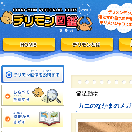
節足動物
カニのなかまのメガ