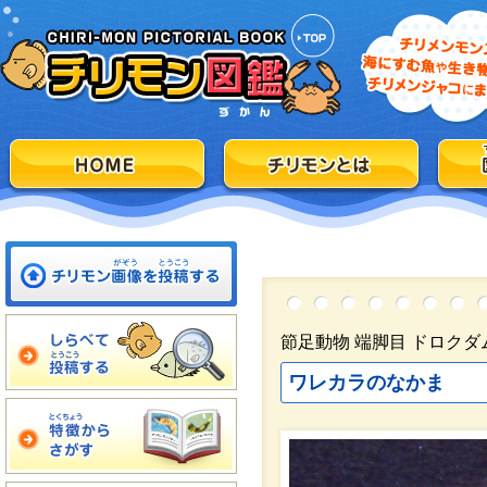
節足動物 端脚目 ドロクダ
ワレカラのなかま