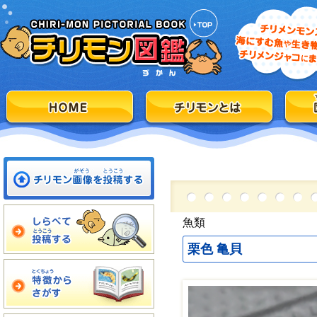
魚類
栗色 亀貝