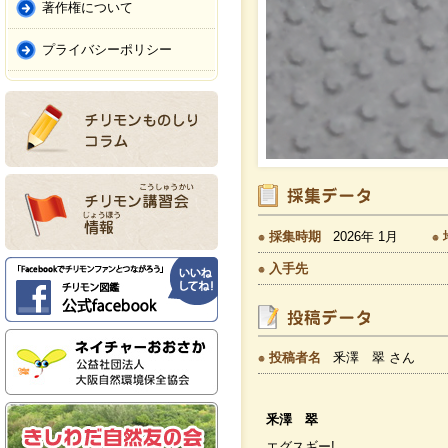
著作権について
プライバシーポリシー
採集時期
2026年 1月
入手先
投稿者名
釆澤 翠 さん
釆澤 翠
エグスギー!