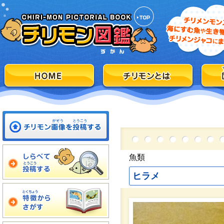
魚類
ヒラメ