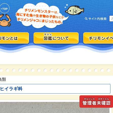
魚類
ヒイラギ科