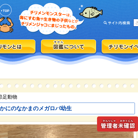
節足動物
かにのなかまのメガロパ幼生