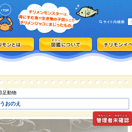
節足動物
うおのえ