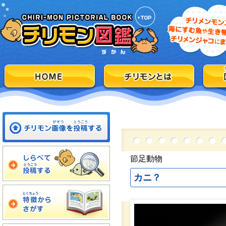
節足動物
カニ？