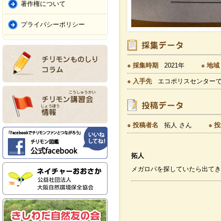
著作権について
プライバシーポリシー
採集時期
2021年
地域
入手先
エコポリスセンター
投稿者名
拓人 さん
投
拓人
メガロパを探していたら出てき