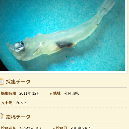
採集時期
2011年 12月
地域
和歌山県
入手先
カネ上
投稿者名
たかやん さん
投稿日
2013年2月7日