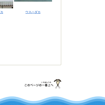
ダカ
ウスハダカ