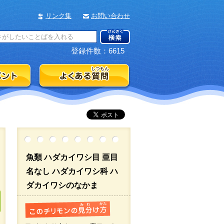
リンク集
お問い合わせ
登録件数：6615
魚類 ハダカイワシ目 亜目
名なし ハダカイワシ科 ハ
ダカイワシのなかま