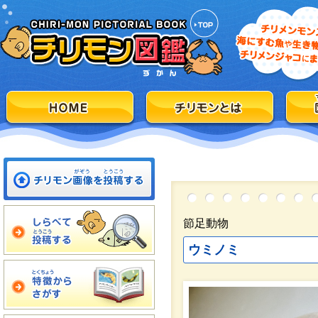
節足動物
ウミノミ