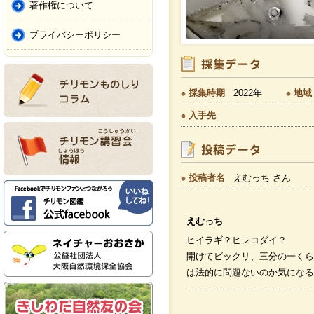
著作権について
プライバシーポリシー
採集時期
2022年
地域
入手先
投稿者名
えむっち さん
えむっち
ヒイラギ？ヒレコダイ？
開けてビックリ、三分の一くら
は法的に問題ないのか気になる