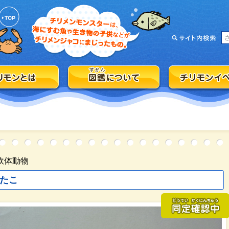
軟体動物
たこ