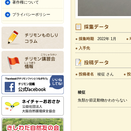
著作権について
プライバシーポリシー
採集時期
2022年 1月
入手先
投稿者名
稜征 さん
投
稜征
魚類か節足動物かわからない