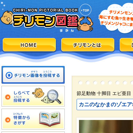
節足動物 十脚目 エビ亜
カニのなかまのゾエア