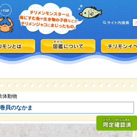
軟体動物
巻貝のなかま