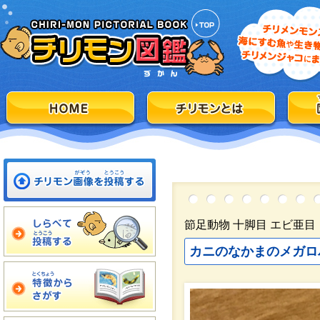
節足動物 十脚目 エビ亜
カニのなかまのメガロ